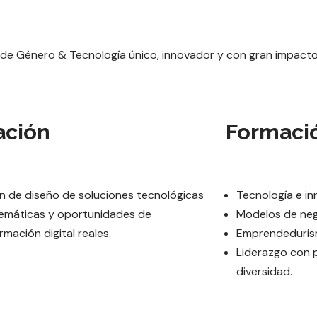
de Género & Tecnología único, innovador y con gran impacto
ación
Formaci
Charlas y testimonios de mujeres tech
 de diseño de soluciones tecnológicas
Tecnología e i
lemáticas y oportunidades de
Modelos de neg
rmación digital reales.
Emprendeduri
Liderazgo con 
diversidad.