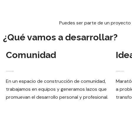
Puedes ser parte de un proyecto 
¿Qué vamos a desarrollar?
Comunidad
Ide
Conexión con pares y mujeres referentes
Desafío de creación de soluciones tech
En un espacio de construcción de comunidad,
Maratón
trabajamos en equipos y generamos lazos que
a prob
promuevan el desarrollo personal y profesional.
transfo