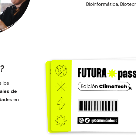
Bioinformática, Biotecn
?
 los
ales de
dades en