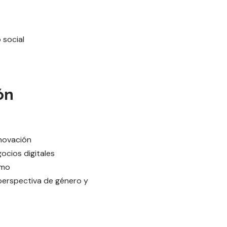
 social
ón
nnovación
ocios digitales
smo
perspectiva de género y