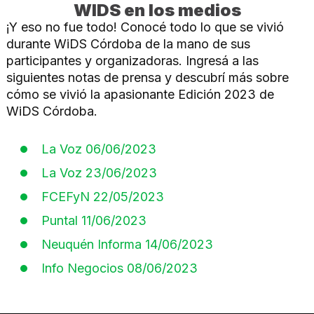
WIDS en los medios
APLICACIÓN DE REDES NEURONALES EN 
¡Y eso no fue todo! Conocé todo lo que se vivió
durante WiDS Córdoba de la mano de sus
DE JUPYTER NOTEBOOK A PRODUCCIÓN. M
participantes y organizadoras. Ingresá a las
siguientes notas de prensa y descubrí más sobre
cómo se vivió la apasionante Edición 2023 de
DATA & MARKETING: UNA ALIANZA PARA E
WiDS Córdoba.
ESTRATEGIAS PARA ABORDAR EL DESBALA
La Voz 06/06/2023
La Voz 23/06/2023
INTRODUCCIÓN A FAIR DATA Y AL ESTÁND
FCEFyN 22/05/2023
HYPERPARAMETER TUNING EN LGBM: ¿CÓM
Puntal 11/06/2023
Neuquén Informa 14/06/2023
APRENDIENDO ESTADÍSTICA MULTIVARIADA -
Info Negocios 08/06/2023
PYTHON PARA PRINCIPIANTES DE UNA MAN